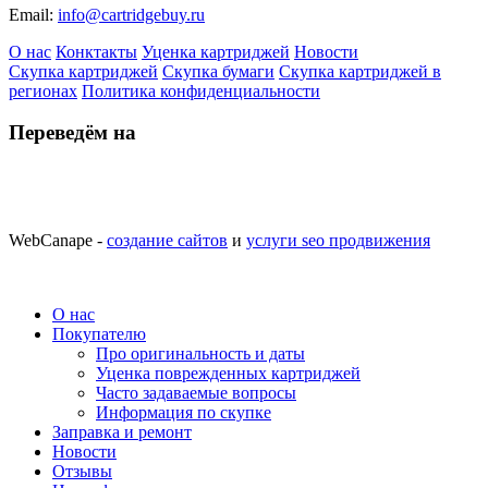
Email:
info@cartridgebuy.ru
О нас
Конктакты
Уценка картриджей
Новости
Скупка картриджей
Скупка бумаги
Скупка картриджей в
регионах
Политика конфиденциальности
Переведём на
WebCanape -
создание сайтов
и
услуги seo продвижения
О нас
Покупателю
Про оригинальность и даты
Уценка поврежденных картриджей
Часто задаваемые вопросы
Информация по скупке
Заправка и ремонт
Новости
Отзывы