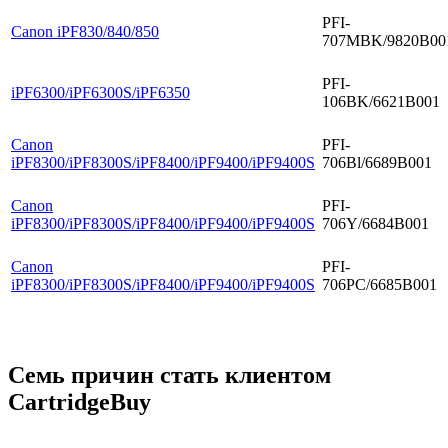
PFI-
Canon iPF830/840/850
707MBK/9820B00
PFI-
iPF6300/iPF6300S/iPF6350
106BK/6621B001
Canon
PFI-
iPF8300/iPF8300S/iPF8400/iPF9400/iPF9400S
706Bl/6689B001
Canon
PFI-
iPF8300/iPF8300S/iPF8400/iPF9400/iPF9400S
706Y/6684B001
Canon
PFI-
iPF8300/iPF8300S/iPF8400/iPF9400/iPF9400S
706PC/6685B001
Семь причин стать клиентом
CartridgeBuy