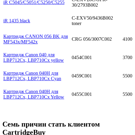
iR C5045/C5051/C5250/C5255
30/2793B002
C-EXV50/9436B002
iR 1435 black
toner
Картридж CANON 056 BK для
CRG 056/3007C002
4100
MF543x/MF542x
Картридж Canon 040 для
0454C001
3700
LBP712Cx, LBP710Cx yellow
Картридж Canon 040H для
0459C001
5500
LBP712Cx, LBP710Cx Cyan
Картридж Canon 040H для
0455C001
5500
LBP712Cx, LBP710Cx Yellow
Семь причин стать клиентом
CartridgeBuy