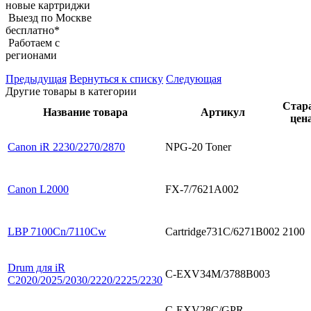
новые картриджи
Выезд по Москве
бесплатно*
Работаем с
регионами
Предыдущая
Вернуться к списку
Следующая
Другие товары в категории
Стар
Название товара
Артикул
цен
Canon iR 2230/2270/2870
NPG-20 Toner
Canon L2000
FX-7/7621A002
LBP 7100Cn/7110Cw
Cartridge731С/6271B002
2100
Drum для iR
C-EXV34M/3788B003
C2020/2025/2030/2220/2225/2230
C-EXV28C/GPR-